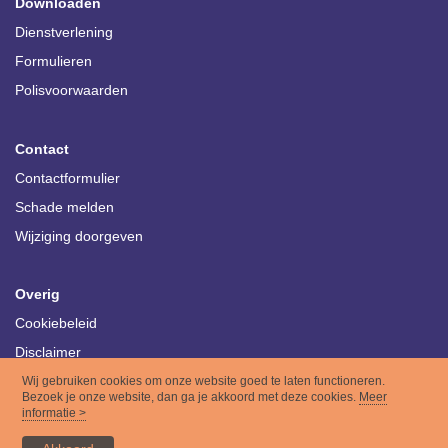
Downloaden
Dienstverlening
Formulieren
Polisvoorwaarden
Contact
Contactformulier
Schade melden
Wijziging doorgeven
Overig
Cookiebeleid
Disclaimer
Privacy
Wij gebruiken cookies om onze website goed te laten functioneren.
Bezoek je onze website, dan ga je akkoord met deze cookies.
Meer
informatie >