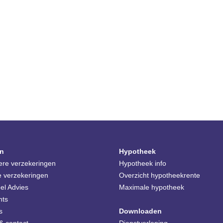
n
Hypotheek
iere verzekeringen
Hypotheek info
e verzekeringen
Overzicht hypotheekrente
el Advies
Maximale hypotheek
nts
s
Downloaden