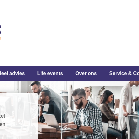
ieel advies
Life events
Over ons
Service & C
ket
den