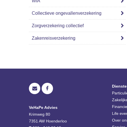
WIA
Collectieve ongevallenverzekering
Zorgverzekering collectief
Zakenreisverzekering
Dienste
Particul
Zakelijk
Financie
VeHaPe Advies
Life eve
Krimweg 80
Over on
7351 AW
Hoenderloo