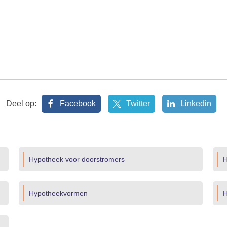
Deel op:
Facebook
Twitter
Linkedin
Hypotheek voor doorstromers
H
Hypotheekvormen
H