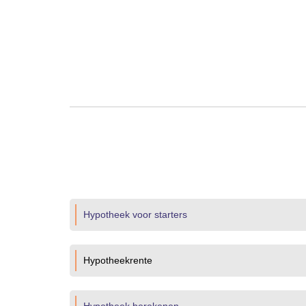
Hypotheek voor starters
Hypotheekrente
Hypotheek berekenen