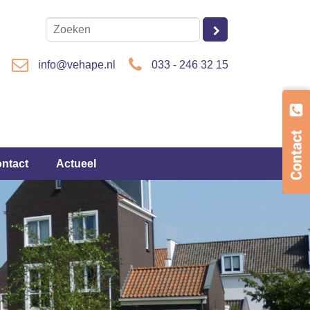
info@vehape.nl
033 - 246 32 15
ontact
Actueel