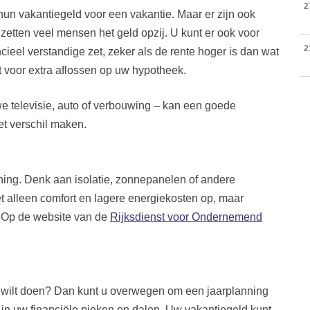
2
un vakantiegeld voor een vakantie. Maar er zijn ook
 zetten veel mensen het geld opzij. U kunt er ook voor
2
cieel verstandige zet, zeker als de rente hoger is dan wat
t voor extra aflossen op uw hypotheek.
e televisie, auto of verbouwing – kan een goede
t verschil maken.
ning. Denk aan isolatie, zonnepanelen of andere
 alleen comfort en lagere energiekosten op, maar
 Op de website van de
Rijksdienst voor Ondernemend
 wilt doen? Dan kunt u overwegen om een jaarplanning
en in uw financiële pieken en dalen. Uw vakantiegeld kunt