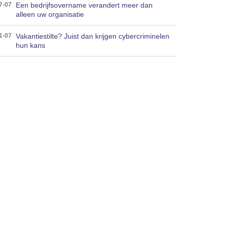
Een bedrijfsovername verandert meer dan
7-07
alleen uw organisatie
Vakantiestilte? Juist dan krijgen cybercriminelen
1-07
hun kans