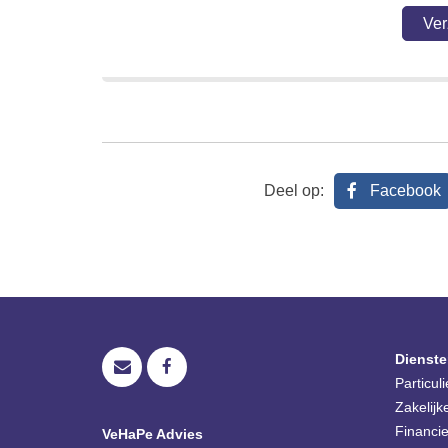
Deel op:
Facebook
Dienste
Particul
Zakelijk
Financie
VeHaPe Advies