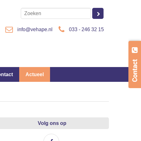
info@vehape.nl
033 - 246 32 15
ontact
Actueel
Volg ons op