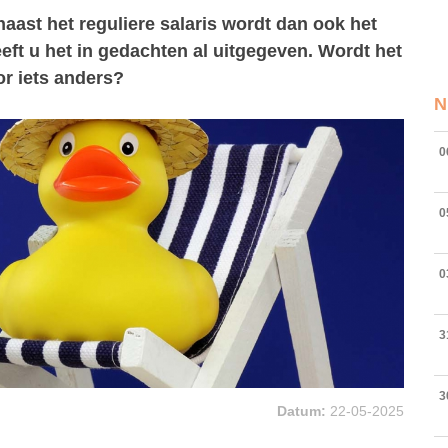
naast het reguliere salaris wordt dan ook het
ft u het in gedachten al uitgegeven. Wordt het
oor iets anders?
N
0
0
0
3
3
Datum:
22-05-2025