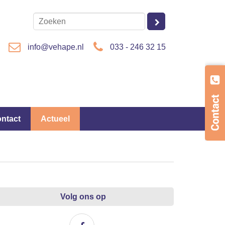
info@vehape.nl
033 - 246 32 15
ontact
Actueel
Volg ons op