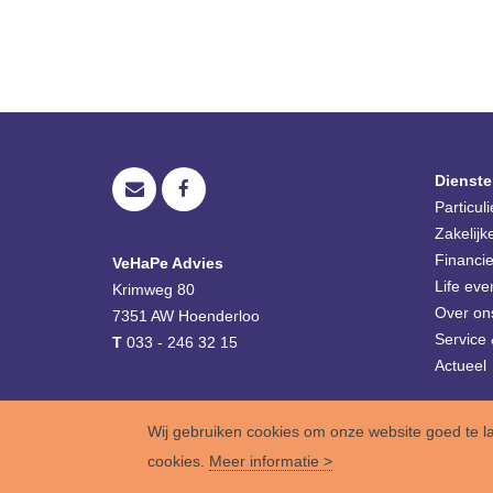
Dienste
Particul
Zakelijk
Financie
VeHaPe Advies
Life eve
Krimweg 80
Over on
7351 AW
Hoenderloo
Service 
T
033 - 246 32 15
Actueel
Wij gebruiken cookies om onze website goed te l
cookies.
Meer informatie >