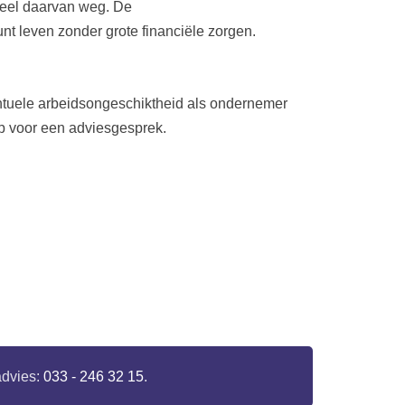
deel daarvan weg. De
nt leven zonder grote financiële zorgen.
ventuele arbeidsongeschiktheid als ondernemer
p voor een adviesgesprek.
advies:
033 - 246 32 15
.