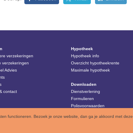
n
Hypotheek
iere verzekeringen
Hypotheek info
e verzekeringen
Overzicht hypotheekrente
el Advies
Maximale hypotheek
nts
s
Downloaden
& contact
Dienstverlening
Formulieren
Polisvoorwaarden
aten functioneren. Bezoek je onze website, dan ga je akkoord met deze