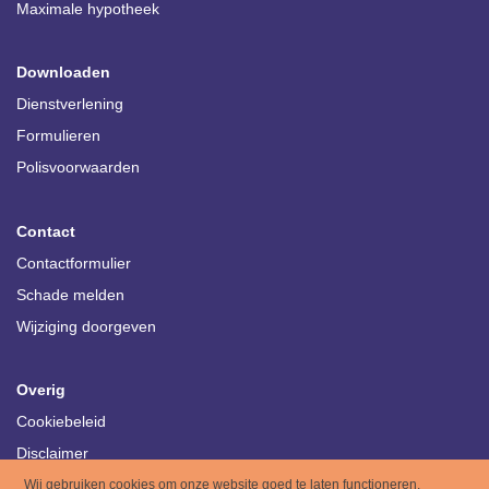
Maximale hypotheek
Downloaden
Dienstverlening
Formulieren
Polisvoorwaarden
Contact
Contactformulier
Schade melden
Wijziging doorgeven
Overig
Cookiebeleid
Disclaimer
Privacy
Wij gebruiken cookies om onze website goed te laten functioneren.