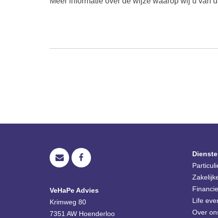
Meer informatie over de wijze waarop wij u van d
Dienste
Particul
Zakelijk
Financie
VeHaPe Advies
Life eve
Krimweg 80
Over on
7351 AW
Hoenderloo