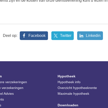
ienst zijn en de kosten van onze dienstverlening kunt u lezen i
Deel op:
Facebook
Twitter
Linkedin
n
Hypotheek
iere verzekeringen
Hypotheek info
e verzekeringen
Overzicht hypotheekrente
el Advies
Maximale hypotheek
nts
s
Downloaden